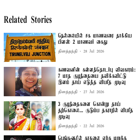
Related Stories
நெல்லையில் சக மாணவரை தாக்கிய
பிளஸ் 2 மாணவர் கைது
தினத்தந்தி
28 Jul 2026
கணவனின் கள்ளத்தொடர்பு விவகாரம்:
7 மாத குழந்தையை தவிக்கவிட்டு
இளம் தாய் எடுத்த விபரீத முடிவு
தினத்தந்தி
27 Jul 2026
3 குழந்தைகளை கொன்று தாய்
தற்கொலை... குடும்ப தகராறில் விபரீத
முடிவு
தினத்தந்தி
22 Jul 2026
பெங்களூரில் காதலை ஏற்க மறுத்த