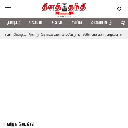
தமிழகம்
தேசியம்
உலகம்
சினிமா
விளையாட்டு
ஜோத
ம் இன்று தொடக்கம்: பல்வேறு பிரச்சினைகளை எழுப்ப எதிர்க்கட்சிகள் தி
தமிழக செய்திகள்