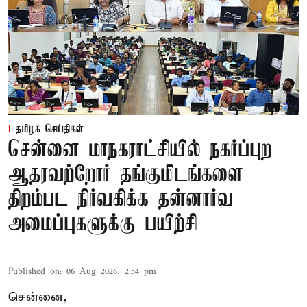
தமிழக செய்திகள்
சென்னை மாநகராட்சியில் நகர்ப்புற
ஆதரவற்றோர் தங்குமிடங்களை
திறம்பட நிர்வகிக்க தன்னார்வ
அமைப்புகளுக்கு பயிற்சி
Published on
:
06 Aug 2026, 2:54 pm
சென்னை,