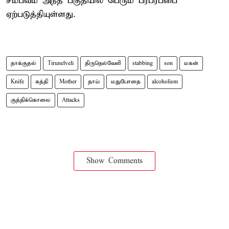
சம்பவம் அந்த பகுதியில் பெரும் பரபரப்பை
ஏற்படுத்தியுள்ளது.
தாக்குதல்
Tirunelveli
திருநெல்வேலி
stabbing
son
மகன்
Knife
கத்தி
Mother
தாய்
மதுபோதை
alcoholism
குத்திக்கொலை
Attacks
Show Comments