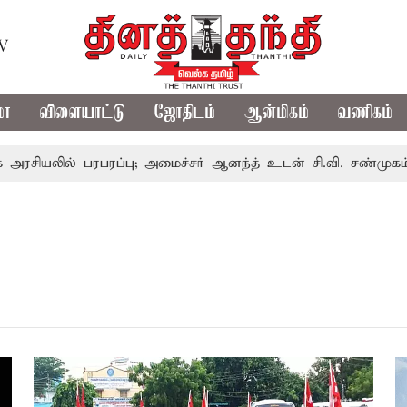
TV
மா
விளையாட்டு
ஜோதிடம்
ஆன்மிகம்
வணிகம்
யலில் பரபரப்பு; அமைச்சர் ஆனந்த் உடன் சி.வி. சண்முகம், வேல