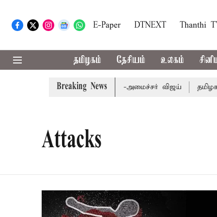
E-Paper
DTNEXT
Thanthi 
தமிழகம்
தேசியம்
உலகம்
சினி
Breaking News
டிய வேளாண் பட்ஜெட்: முதல்-அமைச்சர் விஜய்
தமிழக அரசி
Attacks