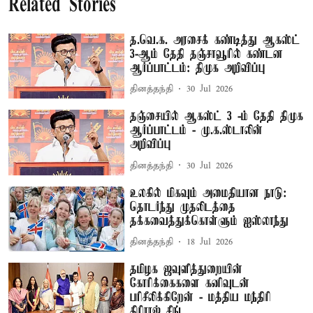
Related Stories
த.வெ.க. அரசைக் கண்டித்து ஆகஸ்ட்
3-ஆம் தேதி தஞ்சாவூரில் கண்டன
ஆர்ப்பாட்டம்: திமுக அறிவிப்பு
தினத்தந்தி
30 Jul 2026
தஞ்சையில் ஆகஸ்ட் 3 -ம் தேதி திமுக
ஆர்ப்பாட்டம் - மு.க.ஸ்டாலின்
அறிவிப்பு
தினத்தந்தி
30 Jul 2026
உலகில் மிகவும் அமைதியான நாடு:
தொடர்ந்து முதலிடத்தை
தக்கவைத்துக்கொள்ளும் ஐஸ்லாந்து
தினத்தந்தி
18 Jul 2026
தமிழக ஜவுளித்துறையின்
கோரிக்கைகளை கனிவுடன்
பரிசீலிக்கிறேன் - மத்திய மந்திரி
கிரிராஜ் சிங்