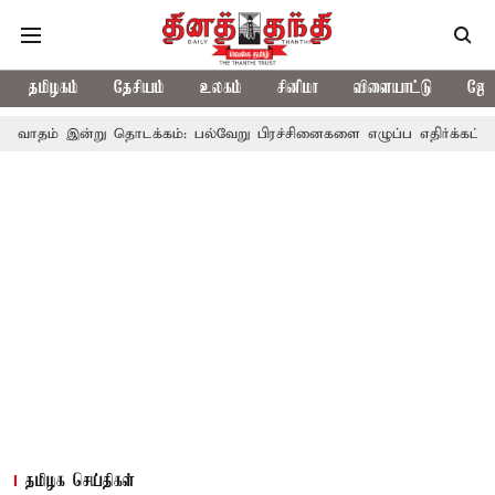
தமிழகம்
தேசியம்
உலகம்
சினிமா
விளையாட்டு
ஜோத
று தொடக்கம்: பல்வேறு பிரச்சினைகளை எழுப்ப எதிர்க்கட்சிகள் திட்டம்
தமிழக செய்திகள்