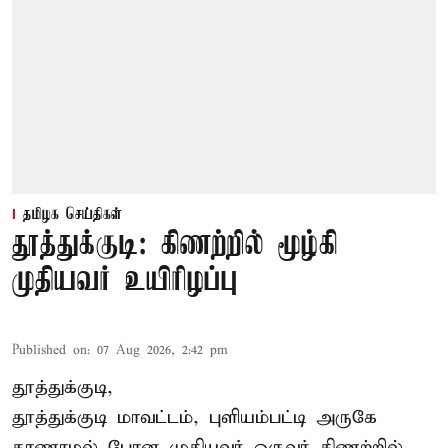
தமிழக செய்திகள்
தூத்துக்குடி: கிணற்றில் மூழ்கி
முதியவர் உயிரிழப்பு
Published on
:
07 Aug 2026, 2:42 pm
தூத்துக்குடி,
தூத்துக்குடி
மாவட்டம், புளியம்பட்டி அருகே
காணாமல் போன
முதியவர்
ஒருவர் கிணற்றில்