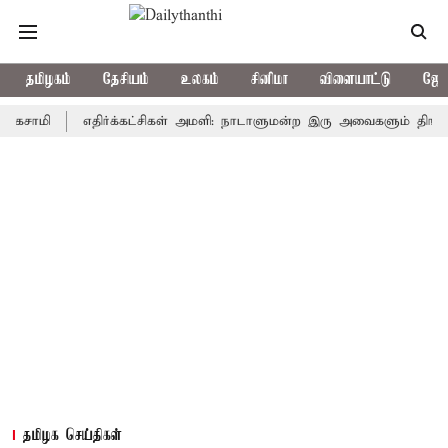
தமிழகம்
தேசியம்
உலகம்
சினிமா
விளையாட்டு
ஜோத
ி
எதிர்க்கட்சிகள் அமளி: நாடாளுமன்ற இரு அவைகளும் திங்கள்கிழ
தமிழக செய்திகள்