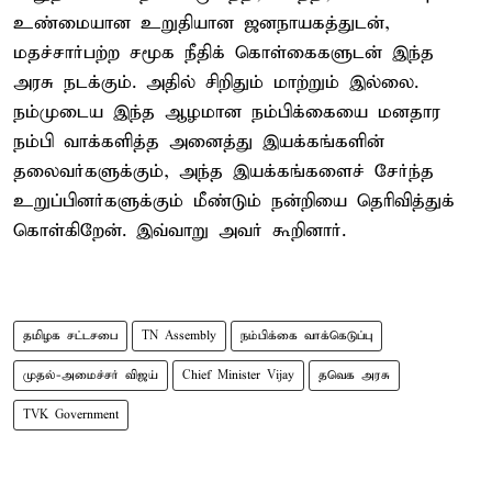
உண்மையான உறுதியான ஜனநாயகத்துடன்,
மதச்சார்பற்ற சமூக நீதிக் கொள்கைகளுடன் இந்த
அரசு நடக்கும். அதில் சிறிதும் மாற்றும் இல்லை.
நம்முடைய இந்த ஆழமான நம்பிக்கையை மனதார
நம்பி வாக்களித்த அனைத்து இயக்கங்களின்
தலைவர்களுக்கும், அந்த இயக்கங்களைச் சேர்ந்த
உறுப்பினர்களுக்கும் மீண்டும் நன்றியை தெரிவித்துக்
கொள்கிறேன். இவ்வாறு அவர் கூறினார்.
தமிழக சட்டசபை
TN Assembly
நம்பிக்கை வாக்கெடுப்பு
முதல்-அமைச்சர் விஜய்
Chief Minister Vijay
தவெக அரசு
TVK Government