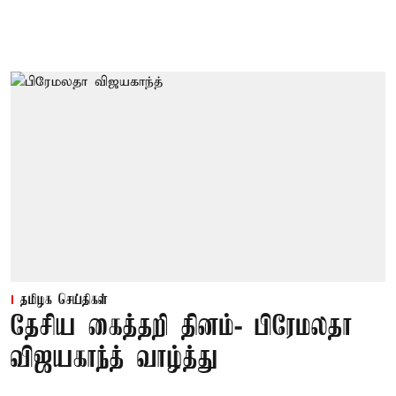
தமிழக செய்திகள்
தேசிய கைத்தறி தினம்- பிரேமலதா
விஜயகாந்த் வாழ்த்து