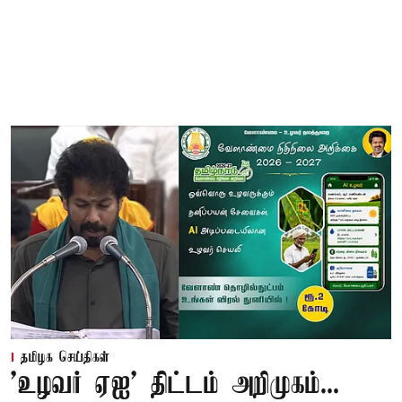
தமிழக செய்திகள்
'உழவர் ஏஐ' திட்டம் அறிமுகம்...