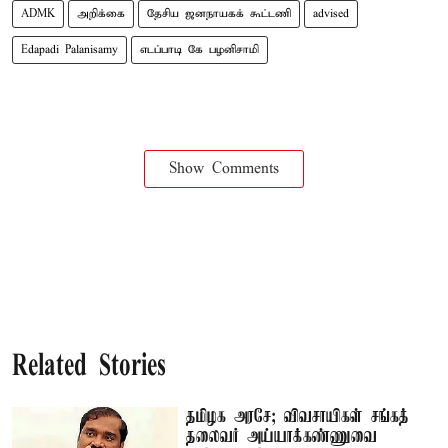
ADMK
அறிக்கை
தேசிய ஜனநாயகக் கூட்டணி
advised
Edapadi Palanisamy
எடப்பாடி கே பழனிசாமி
Show Comments
Related Stories
தமிழக அரசே; விவசாயிகள் சங்கத்
தலைவர் அய்யாக்கண்ணுவை