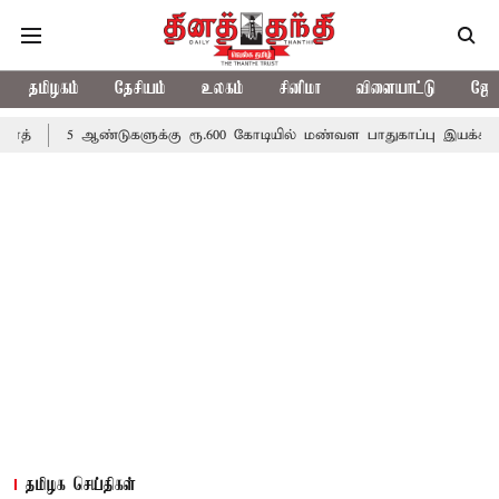
தமிழகம்
தேசியம்
உலகம்
சினிமா
விளையாட்டு
ஜோத
ண்டுகளுக்கு ரூ.600 கோடியில் மண்வள பாதுகாப்பு இயக்கம்
விவசாயி
தமிழக செய்திகள்