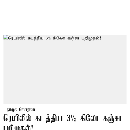
தமிழக செய்திகள்
ரெயிலில் கடத்திய 3½ கிலோ கஞ்சா
பறிமுதல்!