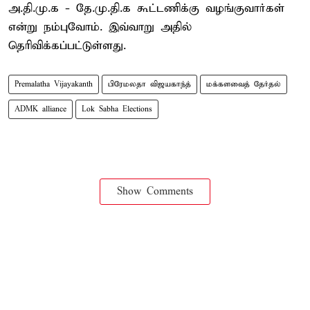
அ.தி.மு.க - தே.மு.தி.க கூட்டணிக்கு வழங்குவார்கள்
என்று நம்புவோம். இவ்வாறு அதில்
தெரிவிக்கப்பட்டுள்ளது.
Premalatha Vijayakanth
பிரேமலதா விஜயகாந்த்
மக்களவைத் தேர்தல்
ADMK alliance
Lok Sabha Elections
Show Comments