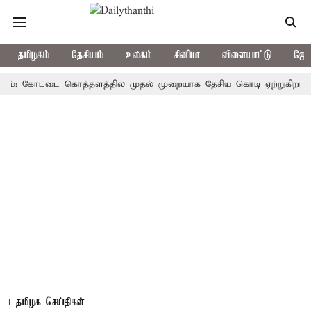
தமிழகம்
தேசியம்
உலகம்
சினிமா
விளையாட்டு
ஜோத
 கோட்டை கொத்தளத்தில் முதல் முறையாக தேசிய கொடி ஏற்றுகிறார், முதல்-
தமிழக செய்திகள்