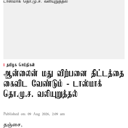
தமிழக செய்திகள்
ஆன்லைன் மது விற்பனை திட்டத்தை
கைவிட வேண்டும் - டாஸ்மாக்
தொ.மு.ச. வலியுறுத்தல்
Published on
:
09 Aug 2026, 2:09 am
தஞ்சை,