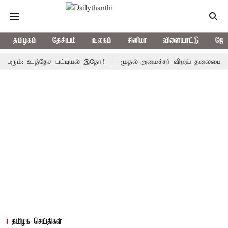
தமிழகம்
தேசியம்
உலகம்
சினிமா
விளையாட்டு
ஜோத
 உத்தேச பட்டியல் இதோ!
முதல்-அமைச்சர் விஜய் தலைமையில் இன்று எம்
தமிழக செய்திகள்