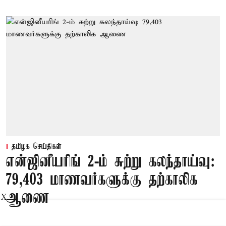
தமிழக செய்திகள்
என்ஜினீயரிங் 2-ம் சுற்று கலந்தாய்வு:
79,403 மாணவர்களுக்கு தற்காலிக
ஆணை
X