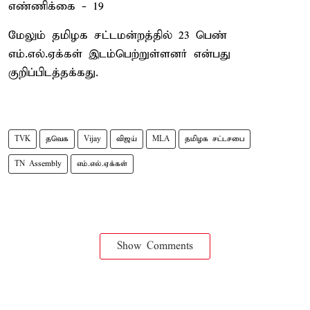
எண்ணிக்கை - 19
மேலும் தமிழக சட்டமன்றத்தில் 23 பெண்
எம்.எல்.ஏக்கள் இடம்பெற்றுள்ளனர் என்பது
குறிப்பிடத்தக்கது.
TVK
தவெக
Vijay
விஜய்
MLA
தமிழக சட்டசபை
TN Assembly
எம்.எல்.ஏக்கள்
Show Comments