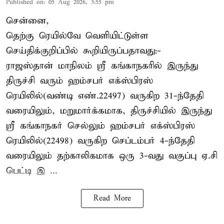
Published on
:
05 Aug 2026, 3:55 pm
சென்னை,
தெற்கு ரெயில்வே வெளியிட்டுள்ள
செய்திக்குறிப்பில் கூறியிருப்பதாவது:-
ராஜஸ்தான் மாநிலம் ஸ்ரீ கங்காநகரில் இருந்து
திருச்சி வரும் ஹம்சபர் எக்ஸ்பிரஸ்
ரெயிலில்(வண்டி எண்.22497) வருகிற 31-ந்தேதி
வரையிலும், மறுமார்க்கமாக, திருச்சியில் இருந்து
ஸ்ரீ கங்காநகர் செல்லும் ஹம்சபர் எக்ஸ்பிரஸ்
ரெயிலில்(22498) வருகிற செப்டம்பர் 4-ந்தேதி
வரையிலும் தற்காலிகமாக ஒரு 3-வது வகுப்பு ஏ.சி
பெட்டி இ ...
Read More