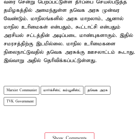
வரை சென்று பெறப்பட்டுள்ள தீர்ப்பை செயல்படுத்த
தமிழகத்தில் அமைந்துள்ள தவெக அரசு முன்வர
வேண்டும். மாநிலங்களில் அரசு மாறலாம், ஆனால்
மாநில உரிமைகள் என்பதும், கூட்டாட்சி என்பதும்
அரசியல் சட்டத்தின் அடிப்படை மாண்புகளாகும். இதில்
சமரசத்திற்கு இடமில்லை. மாநில உரிமைகளை
நிலைநாட்டுவதில் தவெக அரசுக்கு ஊசலாட்டம் கூடாது.
இவ்வாறு அதில் தெரிவிக்கப்பட்டுள்ளது.
Marxist Communist
மார்க்சிஸ்ட் கம்யூனிஸ்ட்
தவெக அரசு
TVK Government
Show Comments