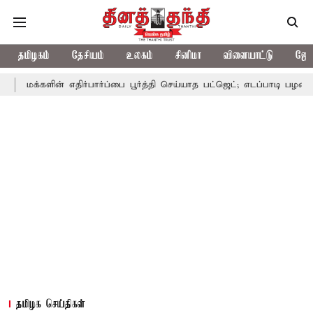
தமிழகம்
தேசியம்
உலகம்
சினிமா
விளையாட்டு
ஜோத
ன் எதிர்பார்ப்பை பூர்த்தி செய்யாத பட்ஜெட்; எடப்பாடி பழனிசாமி
பட்ஜ
தமிழக செய்திகள்