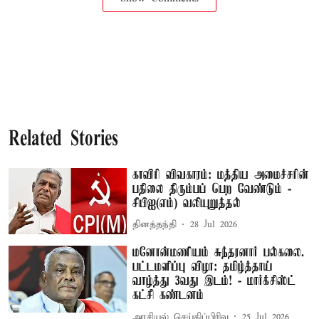
Related Stories
காவிரி விவகாரம்: மத்திய அமைச்சரின்
பதிலை திரும்பப் பெற வேண்டும் -
சிபிஐ(எம்) வலியுறுத்தல்
தினத்தந்தி
28 Jul 2026
மனோன்மணியம் சுந்தரனார் பல்கலை.
பட்டமளிப்பு விழா: தமிழ்த்தாய்
வாழ்த்து 3வது இடம்! - மார்க்சிஸ்ட்
கட்சி கண்டனம்
அரசியல் செய்திப்பிரிவு
25 Jul 2026