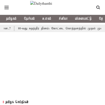
தமிழகம்
தேசியம்
உலகம்
சினிமா
விளையாட்டு
ஜோத
80-வது சுதந்திர தினம்: கோட்டை கொத்தளத்தில் முதல் முறையாக தேச
தமிழக செய்திகள்