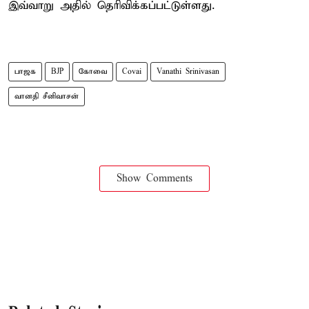
இவ்வாறு அதில் தெரிவிக்கப்பட்டுள்ளது.
பாஜக
BJP
கோவை
Covai
Vanathi Srinivasan
வானதி சீனிவாசன்
Show Comments