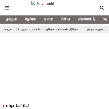
தமிழகம்
தேசியம்
உலகம்
சினிமா
விளையாட்டு
ஜோத
ள் 59 ஆக உயரும்: உத்தேச பட்டியல் இதோ!
முதல்-அமைச்சர் விஜய
தமிழக செய்திகள்