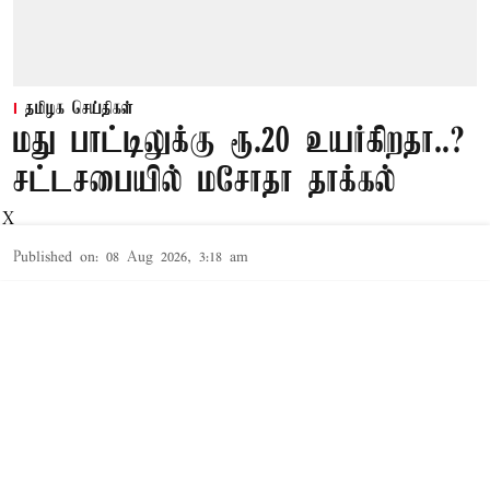
தமிழக செய்திகள்
மது பாட்டிலுக்கு ரூ.20 உயர்கிறதா..?
சட்டசபையில் மசோதா தாக்கல்
X
Published on
:
08 Aug 2026, 3:18 am
சென்னை,
மதுபானங்கள் மீது ‘சுற்றுச் சூழல் மற்றும் சமூக
நலத்தீர்வை’ என்ற புதிய வரியை விதிக்க
தமிழ்நாடு அரசு முடிவு செய்துள்ளது. மதுப்
பழக்கத்திற்கு அடிமையானவர்களுக்கான
மறுவாழ்வு மற்றும் மதுப்பழக்க மீட்புத்