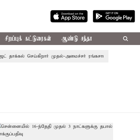
சிறப்புக் கட்டுரைகள்
ஆண்டு சந்தா
 தாக்கல் செய்கிறார் முதல்-அமைச்சர் ரங்கசாமி
எதிர்க்கட்சி