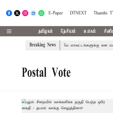
E-Paper
DTNEXT
Thanthi 
தமிழகம்
தேசியம்
உலகம்
சினி
Breaking News
ீதா
கோவை, தேனி,நீலகிரி ஆகிய மாவட்டங்களுக்கு கன மழை 
Postal Vote