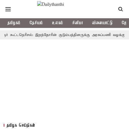
தமிழகம்
தேசியம்
உலகம்
சினிமா
விளையாட்டு
ஜோத
கூட்டநெரிசல்: இறந்தோரின் குடும்பத்தினருக்கு அரசுப்பணி வழக்கு; வரும் 14
தமிழக செய்திகள்