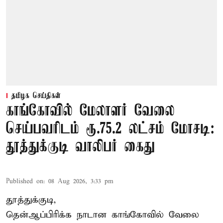
தமிழக செய்திகள்
காங்கோவில் மேலாளர் வேலை
செய்பவரிடம் ரூ.75.2 லட்சம் மோசடி:
தூத்துக்குடி வாலிபர் கைது
Published on
:
08 Aug 2026, 3:33 pm
தூத்துக்குடி,
தென்ஆப்பிரிக்க நாடான
காங்கோ
வில் வேலை