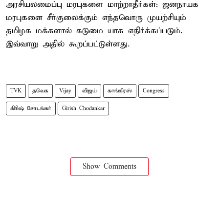
அரசியலமைப்பு மரபுகளை மாற்றாதீர்கள்: ஜனநாயக
மரபுகளை சீர்குலைக்கும் எந்தவொரு முயற்சியும்
தமிழக மக்களால் கடுமை யாக எதிர்க்கப்படும்.
இவ்வாறு அதில் கூறப்பட்டுள்ளது.
TVK
தவெக
Vijay
விஜய்
காங்கிரஸ்
Congress
கிரிஷ் சோடங்கர்
Girish Chodankar
Show Comments