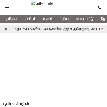
தமிழகம்
தேசியம்
உலகம்
சினிமா
விளையாட்டு
ஜோத
கரூர் கூட்டநெரிசல்: இறந்தோரின் குடும்பத்தினருக்கு அரசுப்பணி வழக்கு
தமிழக செய்திகள்