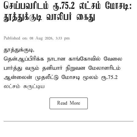
செய்பவரிடம் ரூ.75.2 லட்சம் மோசடி:
தூத்துக்குடி வாலிபர் கைது
Published on
:
08 Aug 2026, 3:33 pm
தூத்துக்குடி,
தென்ஆப்பிரிக்க நாடான
காங்கோ
வில் வேலை
பார்த்து வரும் தனியார் நிறுவன மேலாளரிடம்
ஆன்லைன் முதலீட்டு மோசடி மூலம் ரூ.75.2
லட்சம் சுருட்டிய
Read More