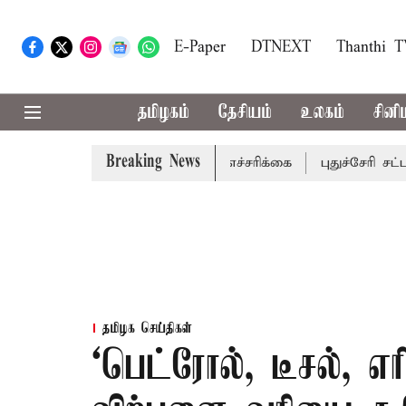
E-Paper
DTNEXT
Thanthi 
தமிழகம்
தேசியம்
உலகம்
சினி
Breaking News
 மாவட்டங்களுக்கு கன மழை எச்சரிக்கை
புதுச்சேரி சட்டசபை
தமிழக செய்திகள்
‘பெட்ரோல், டீசல், எ