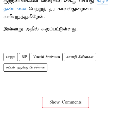
குற்றவாளிகளை விரைவில் கைது செய்து
கடும்
தண்டனை
பெற்றுத் தர காவல்துறையை
வலியுறுத்துகிறேன்.
இவ்வாறு அதில் கூறப்பட்டுள்ளது.
பாஜக
BJP
Vanathi Srinivasan
வானதி சீனிவாசன்
சட்டம் ஒழுங்கு பிரச்சினை
Show Comments