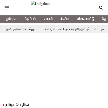
தமிழகம்
தேசியம்
உலகம்
சினிமா
விளையாட்டு
ஜோத
-அமைச்சர் விஜய்!
பா.ஜ.க.வை நெருங்குகிறதா தி.மு.க.? அனைத்துக்கட
தமிழக செய்திகள்