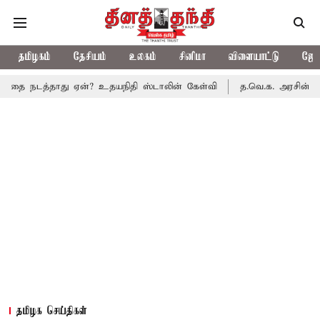
தமிழகம்
தேசியம்
உலகம்
சினிமா
விளையாட்டு
ஜோத
தாது ஏன்? உதயநிதி ஸ்டாலின் கேள்வி
த.வெ.க. அரசின் முதல் பட்ஜெட
தமிழக செய்திகள்