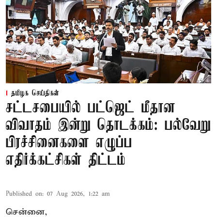
தமிழக செய்திகள்
சட்டசபையில் பட்ஜெட் மீதான
விவாதம் இன்று தொடக்கம்: பல்வேறு
பிரச்சினைகளை எழுப்ப
எதிர்க்கட்சிகள் திட்டம்
Published on
:
07 Aug 2026, 1:22 am
சென்னை,