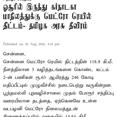
ஓசூரில் இருந்து கர்நாடகா
மாநிலத்துக்கு மெட்ரோ ரெயில்
திட்டம்- தமிழக அரசு தீவிரம்
Published on
:
05 Aug 2026, 4:18 pm
சென்னை,
சென்னை மெட்ரோ ரெயில் திட்டத்தின் 118.9 கி.மீ.
நீளத்திலான 3 வழித்தடங்களை கொண்ட கட்டம்
2-ன் பணிகள் ரூ.63 ஆயிரத்து 246 கோடி
மதிப்பீட்டில் முழுவீச்சில் நடைபெற்று வருகின்றன.
பூந்தமல்லி புறவழிச்சாலை முதல் போரூர் சந்திப்பு
வரையிலான தடத்தை, ஏற்கெனவே உள்ள
வடபழனி மெட்ரோ நிலையத்துடன்
இணைக்கப்படும் வகையில் 14.64 கிமீ.