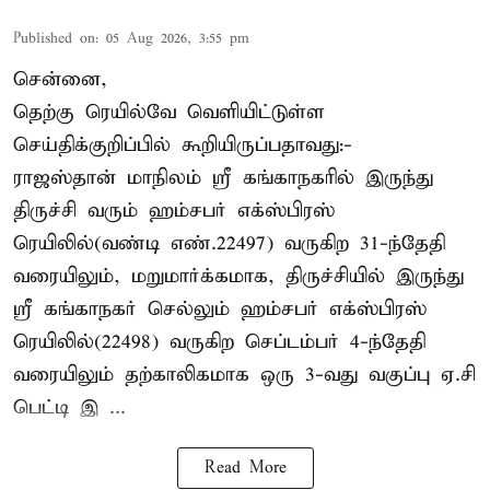
Published on
:
05 Aug 2026, 3:55 pm
சென்னை,
தெற்கு ரெயில்வே வெளியிட்டுள்ள
செய்திக்குறிப்பில் கூறியிருப்பதாவது:-
ராஜஸ்தான் மாநிலம் ஸ்ரீ கங்காநகரில் இருந்து
திருச்சி வரும் ஹம்சபர் எக்ஸ்பிரஸ்
ரெயிலில்(வண்டி எண்.22497) வருகிற 31-ந்தேதி
வரையிலும், மறுமார்க்கமாக, திருச்சியில் இருந்து
ஸ்ரீ கங்காநகர் செல்லும் ஹம்சபர் எக்ஸ்பிரஸ்
ரெயிலில்(22498) வருகிற செப்டம்பர் 4-ந்தேதி
வரையிலும் தற்காலிகமாக ஒரு 3-வது வகுப்பு ஏ.சி
பெட்டி இ ...
Read More