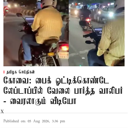
தமிழக செய்திகள்
கோவை: பைக் ஓட்டிக்கொண்டே
லேப்டாப்பில் வேலை பார்த்த வாலிபர்
- வைரலாகும் வீடியோ
X
Published on
:
05 Aug 2026, 3:36 pm