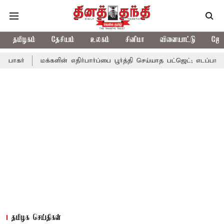
தமிழகம்
தேசியம்
உலகம்
சினிமா
விளையாட்டு
ஜோத
மக்களின் எதிர்பார்ப்பை பூர்த்தி செய்யாத பட்ஜெட்; எடப்பாடி பழனிசாமி
தமிழக செய்திகள்