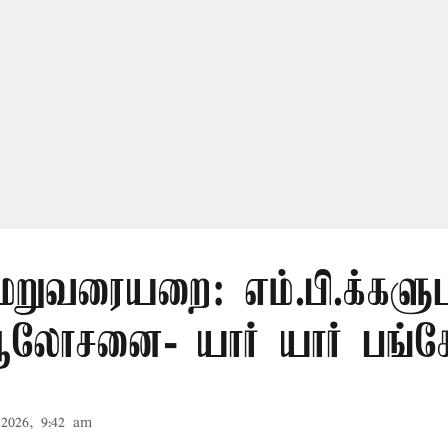
மறுவரையறை: எம்.பி.க்களு
லோசனை- யார் யார் பங்கேற
2026, 9:42 am