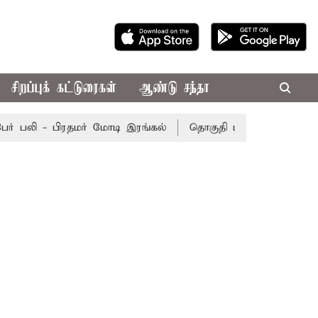
சிறப்புக் கட்டுரைகள்
ஆண்டு சந்தா
பலி - பிரதமர் மோடி இரங்கல்
தொகுதி மறுவரையறை நடந்தால்