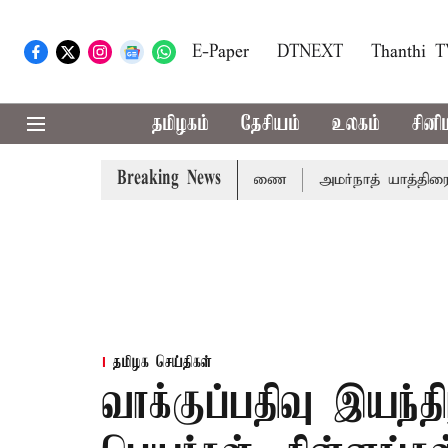
E-Paper
DTNEXT
Thanthi 
தமிழகம்
தேசியம்
உலகம்
சினி
Breaking News
4ம்தேதி சுப்ரீம்கோர்ட்டில் விசாரணை
அமர்நாத் யாத்திரை தற்க
தமிழக செய்திகள்
வாக்குப்பதிவு இயந்தி