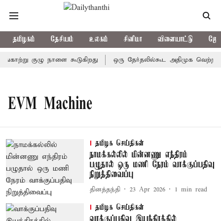
தமிழகம்
தேசியம்
உலகம்
சினிமா
விளையாட்டு
ஜோத
ழுங்காற்று குழு நாளை கூடுகிறது
ஒரு தேர்தலில்கூட அதிமுக வெற்றிபெ
EVM Machine
தமிழக செய்திகள்
நாமக்கல்லில் மின்னணு எந்திரம்
பழுதால் ஒரு மணி நேரம் வாக்குப்பதிவு
நிறுத்திவைப்பு
தினத்தந்தி
23 Apr 2026
1
min read
தமிழக செய்திகள்
வாக்குப்பதிவு இயந்திரத்தில்