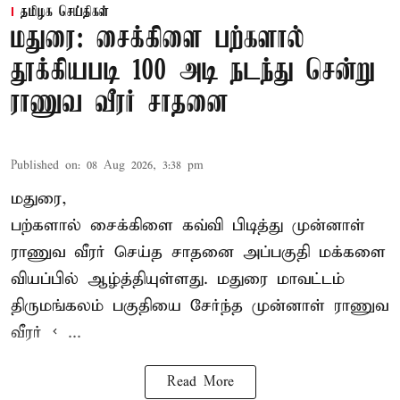
தமிழக செய்திகள்
மதுரை: சைக்கிளை பற்களால்
தூக்கியபடி 100 அடி நடந்து சென்று
ராணுவ வீரர் சாதனை
Published on
:
08 Aug 2026, 3:38 pm
மதுரை,
பற்களால் சைக்கிளை கவ்வி பிடித்து முன்னாள்
ராணுவ வீரர் செய்த சாதனை அப்பகுதி மக்களை
வியப்பில் ஆழ்த்தியுள்ளது. மதுரை மாவட்டம்
திருமங்கலம் பகுதியை சேர்ந்த
முன்னாள் ராணுவ
வீரர் < ...
Read More