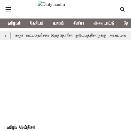
தமிழகம்
தேசியம்
உலகம்
சினிமா
விளையாட்டு
ஜோத
கரூர் கூட்டநெரிசல்: இறந்தோரின் குடும்பத்தினருக்கு அரசுப்பணி வழக்கு; 
தமிழக செய்திகள்