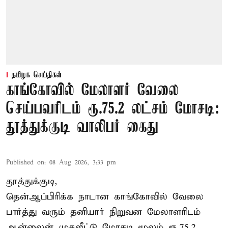
தமிழக செய்திகள்
காங்கோவில் மேலாளர் வேலை
செய்பவரிடம் ரூ.75.2 லட்சம் மோசடி:
தூத்துக்குடி வாலிபர் கைது
Published on
:
08 Aug 2026, 3:33 pm
தூத்துக்குடி,
தென்ஆப்பிரிக்க நாடான
காங்கோ
வில் வேலை
பார்த்து வரும் தனியார் நிறுவன மேலாளரிடம்
ஆன்லைன் முதலீட்டு மோசடி மூலம் ரூ.75.2