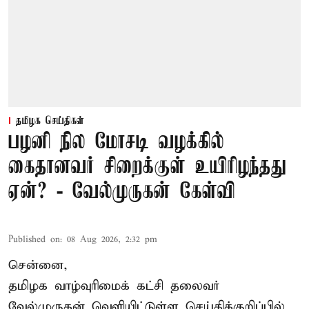
தமிழக செய்திகள்
பழனி நில மோசடி வழக்கில்
கைதானவர் சிறைக்குள் உயிரிழந்தது
ஏன்? - வேல்முருகன் கேள்வி
Published on
:
08 Aug 2026, 2:32 pm
சென்னை,
தமிழக வாழ்வுரிமைக் கட்சி தலைவர்
வேல்முருகன்
வெளியிட்டுள்ள செய்திக்குறிப்பில்