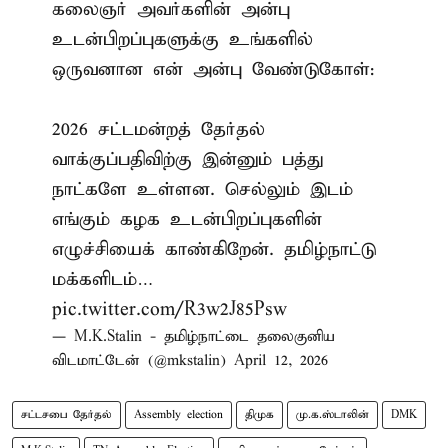
கலைஞர் அவர்களின் அன்பு
உடன்பிறப்புகளுக்கு உங்களில்
ஒருவனான என் அன்பு வேண்டுகோள்:
2026 சட்டமன்றத் தேர்தல்
வாக்குப்பதிவிற்கு இன்னும் பத்து
நாட்களே உள்ளன. செல்லும் இடம்
எங்கும் கழக உடன்பிறப்புகளின்
எழுச்சியைக் காண்கிறேன். தமிழ்நாட்டு
மக்களிடம்…
pic.twitter.com/R3w2J85Psw
— M.K.Stalin - தமிழ்நாட்டை தலைகுனிய
விடமாட்டேன் (@mkstalin)
April 12, 2026
சட்டசபை தேர்தல்
Assembly election
திமுக
மு.க.ஸ்டாலின்
DMK