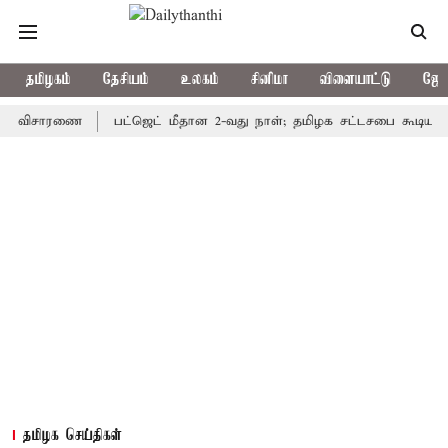
தமிழகம்
தேசியம்
உலகம்
சினிமா
விளையாட்டு
ஜோத
ிசாரணை
பட்ஜெட் மீதான 2-வது நாள்; தமிழக சட்டசபை கூடியது
கு
தமிழக செய்திகள்