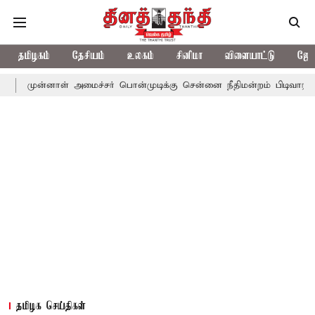
தமிழகம்
தேசியம்
உலகம்
சினிமா
விளையாட்டு
ஜோத
முன்னாள் அமைச்சர் பொன்முடிக்கு சென்னை நீதிமன்றம் பிடிவாராண்ட்
தமிழக செய்திகள்