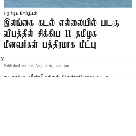
தமிழக செய்திகள்
இலங்கை கடல் எல்லையில் படகு
விபத்தில் சிக்கிய 11 தமிழக
மீனவர்கள் பத்திரமாக மீட்பு
X
Published on
:
06 Aug 2026, 1:22 pm
கடலுக்கு மீன்பிடிக்கச் சென்றபோது படகு
விபத்தில் சிக்கிய 11 தமிழக மீனவர்களை
இலங்கை கடற்படை இன்று பத்திரமாக
மீட்டது.இலங்கையின் வடக்கு கடற்கரை பகுதியில்,
பாக் ஜலசந்தியில் அமைந்துள்ள நெடுந்தீவு
அருகே கடலுக்கடியில் உள்ள பாறையில் மீன்பிடி
படகு மோதி இந்த விபத்து ஏற்பட்டதாக இலங்கை