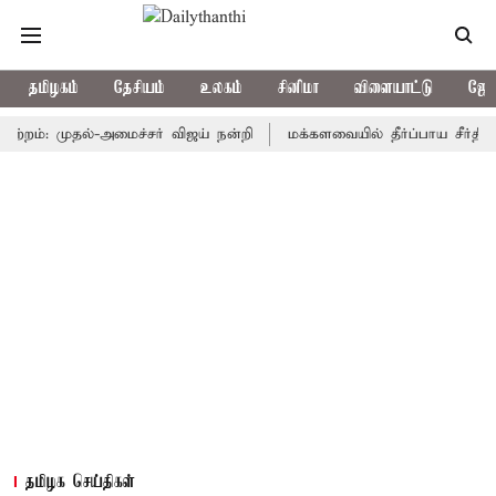
தமிழகம்
தேசியம்
உலகம்
சினிமா
விளையாட்டு
ஜோத
: முதல்-அமைச்சர் விஜய் நன்றி
மக்களவையில் தீர்ப்பாய சீர்திருத்த 
தமிழக செய்திகள்