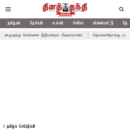
தமிழகம்
தேசியம்
உலகம்
சினிமா
விளையாட்டு
ஜோத
ு சென்னை நீதிமன்றம் பிடிவாராண்ட்
தொலைநோக்கு பார்வையுடன் கூ
தமிழக செய்திகள்