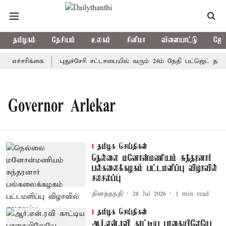
தமிழகம்
தேசியம்
உலகம்
சினிமா
விளையாட்டு
ஜோத
 எச்சரிக்கை
புதுச்சேரி சட்டசபையில் வரும் 24ம் தேதி பட்ஜெட் தாக்
Governor Arlekar
தமிழக செய்திகள்
நெல்லை மனோன்மணியம் சுந்தரனார்
பல்கலைக்கழகம் பட்டமளிப்பு விழாவில்
சலசலப்பு
தினத்தந்தி
28 Jul 2026
1
min read
தமிழக செய்திகள்
ஆர்.என்.ரவி காட்டிய பாதையிலேயே