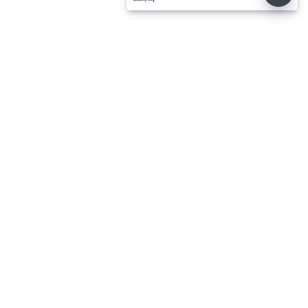
⌄
செய்திகள்
⌄
விளையாட்டு
⌄
சினிமா