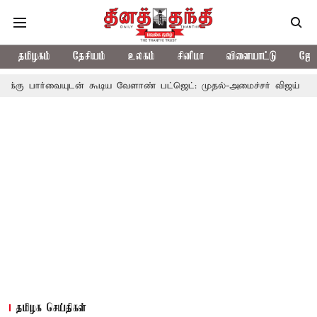
தமிழகம்
தேசியம்
உலகம்
சினிமா
விளையாட்டு
ஜோத
ுடன் கூடிய வேளாண் பட்ஜெட்: முதல்-அமைச்சர் விஜய்
தமிழக அரசி
தமிழக செய்திகள்