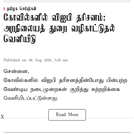
தமிழக செய்திகள்
கோவில்களில் விஐபி தரிசனம்:
அறநிலையத் துறை வழிகாட்டுதல்
வெளியீடு
Published on
:
08 Aug 2026, 3:28 am
சென்னை,
கோவில்களில் விஐபி தரிசனத்தின்போது பின்பற்ற
வேண்டிய நடைமுறைகள் குறித்து சுற்றறிக்கை
வெளியிடப்பட்டுள்ளது.
Read More
X