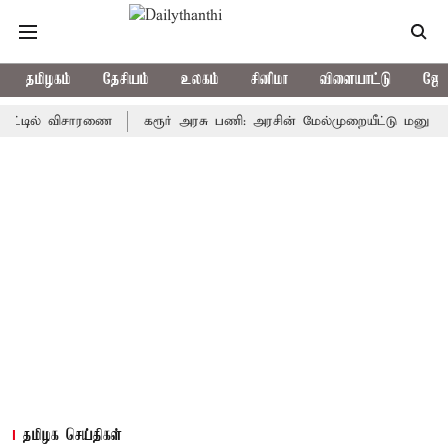
தமிழகம்
தேசியம்
உலகம்
சினிமா
விளையாட்டு
ஜோத
ில் விசாரணை
கரூர் அரசு பணி: அரசின் மேல்முறையீட்டு மனு வரும் 14-ம
தமிழக செய்திகள்