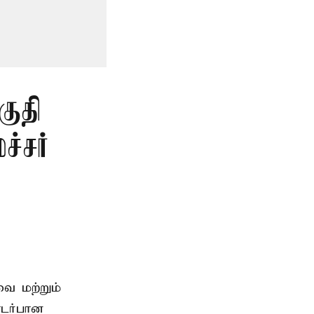
குதி
்சர்
ை மற்றும்
டர்பான