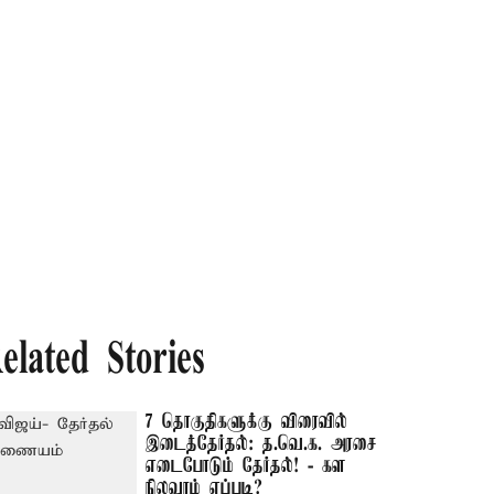
elated Stories
7 தொகுதிகளுக்கு விரைவில்
இடைத்தேர்தல்: த.வெ.க. அரசை
எடைபோடும் தேர்தல்! - கள
நிலவரம் எப்படி?