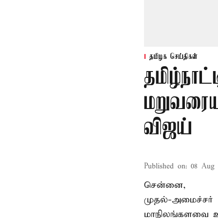
தமிழக செய்திகள்
தமிழ்நாட்
மறுவரையற
விஜய்
Published on
:
08 Aug 
சென்னை,
முதல்-அமைச்சர் 
மாநிலங்களவை உ