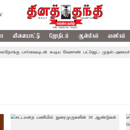
TV
மா
விளையாட்டு
ஜோதிடம்
ஆன்மிகம்
வணிகம்
கு பார்வையுடன் கூடிய வேளாண் பட்ஜெட்: முதல்-அமைச்சர் வி