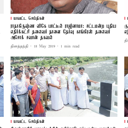
மாவட்ட செய்திகள்
ராதாகிருஷ்ண விகே பாட்டீல் ராஜினாமா: சட்டமன்ற புதிய
க
ட
எதிர்க்கட்சி தலைவர் நாளை தேர்வு காங்கிரஸ் தலைவர்
எ
அசோக் சவான் தகவல்
தி
தினத்தந்தி
18 May 2019
1
min read
மாவட்ட செய்திகள்