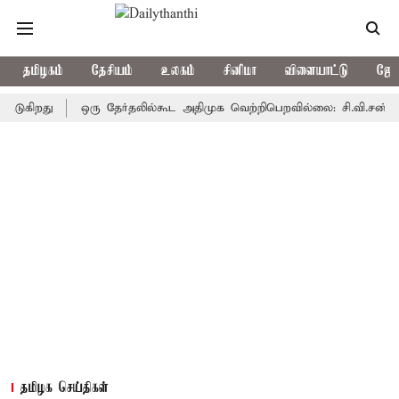
தமிழகம்
தேசியம்
உலகம்
சினிமா
விளையாட்டு
ஜோத
து
ஒரு தேர்தலில்கூட அதிமுக வெற்றிபெறவில்லை: சி.வி.சண்முகம்
தமிழக செய்திகள்