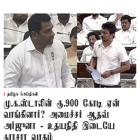
தமிழக செய்திகள்
மு.க.ஸ்டாலின் ரூ.900 கோடி ஏன்
வாங்கினார்? அமைச்சர் ஆதவ்
அர்ஜுனா - உதயநிதி இடையே
காரசார வாதம்