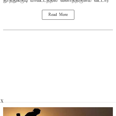
தூத்துக்குடி மாவட்டத்தில்
விளாத்திகுளம்
வட்டார
Read More
X