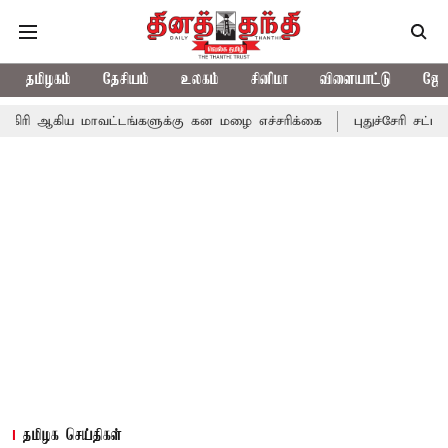
தமிழகம்
தேசியம்
உலகம்
சினிமா
விளையாட்டு
ஜோத
மாவட்டங்களுக்கு கன மழை எச்சரிக்கை
புதுச்சேரி சட்டசபையில் வரு
தமிழக செய்திகள்