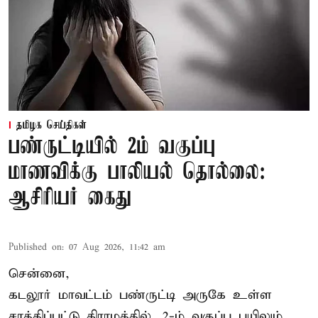
தமிழக செய்திகள்
பண்ருட்டியில் 2ம் வகுப்பு
மாணவிக்கு பாலியல் தொல்லை:
ஆசிரியர் கைது
Published on
:
07 Aug 2026, 11:42 am
சென்னை,
கடலூர் மாவட்டம் பண்ருட்டி அருகே உள்ள
சாத்திப்பட்டு கிராமத்தில், 2-ம் வகுப்பு பயிலும்