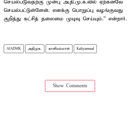
செயல்படுவதற்கு முன்பு அ.தி.மு.க.வில் ஏற்கனவே
செயல்பட்டுள்ளேன். எனக்கு பொறுப்பு வழங்குவது
குறித்து கட்சித் தலைமை முடிவு செய்யும்.” என்றார்.
AIADMK
அதிமுக.
காளியம்மாள்
Kaliyammal
Show Comments