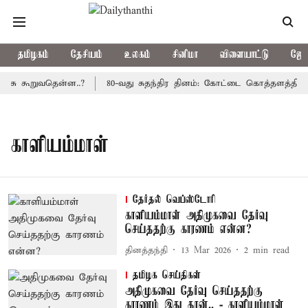
தமிழகம்
தேசியம்
உலகம்
சினிமா
விளையாட்டு
ஜோத
ரசு கூறுவதென்ன..?
80-வது சுதந்திர தினம்: கோட்டை கொத்தளத்தில் 
காளியம்மாள்
தேர்தல் வெப்ஸ்டோரி
காளியம்மாள் அதிமுகவை தேர்வு
செய்ததற்கு காரணம் என்ன?
தினத்தந்தி
13 Mar 2026
2
min read
தமிழக செய்திகள்
அதிமுகவை தேர்வு செய்ததற்கு
காரணம் இது தான்.. - காளியம்மாள்