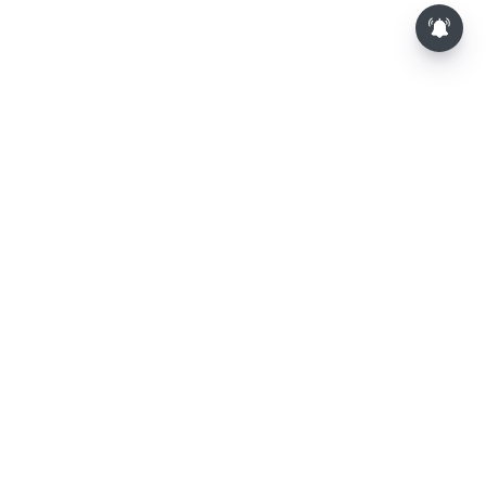
⌄
செய்திகள்
⌄
விளையாட்டு