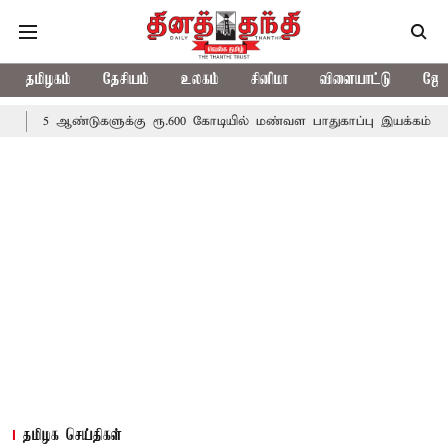
தமிழகம்
தேசியம்
உலகம்
சினிமா
விளையாட்டு
ஜோத
டுகளுக்கு ரூ.600 கோடியில் மண்வள பாதுகாப்பு இயக்கம்
விவசாயிகள
தமிழக செய்திகள்