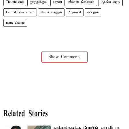
Thoothukudi
தூத்துக்குடி
airport
விமான நிலையம்
மத்திய அரசு
Central Government
பெயர் மாற்றம்
Approval
ஒப்புதல்
name change
Show Comments
Related Stories
தூத்துக்குடிக்கு போயிங், ஏர்பஸ் ரக