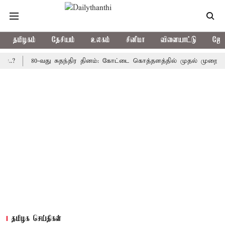
தமிழகம்
தேசியம்
உலகம்
சினிமா
விளையாட்டு
ஜோத
80-வது சுதந்திர தினம்: கோட்டை கொத்தளத்தில் முதல் முறையாக தேசிய
தமிழக செய்திகள்