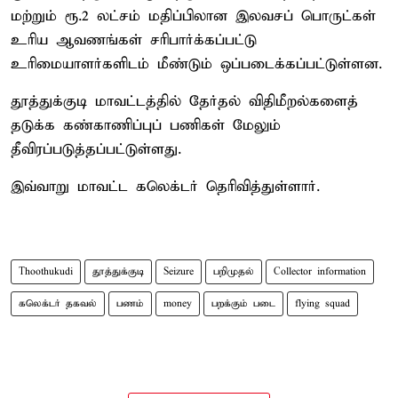
மற்றும் ரூ.2 லட்சம் மதிப்பிலான இலவசப் பொருட்கள்
உரிய ஆவணங்கள் சரிபார்க்கப்பட்டு
உரிமையாளர்களிடம் மீண்டும் ஒப்படைக்கப்பட்டுள்ளன.
தூத்துக்குடி மாவட்டத்தில் தேர்தல் விதிமீறல்களைத்
தடுக்க கண்காணிப்புப் பணிகள் மேலும்
தீவிரப்படுத்தப்பட்டுள்ளது.
இவ்வாறு மாவட்ட கலெக்டர் தெரிவித்துள்ளார்.
Thoothukudi
தூத்துக்குடி
Seizure
பறிமுதல்
Collector information
கலெக்டர் தகவல்
பணம்
money
பறக்கும் படை
flying squad