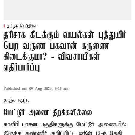
தமிழக செய்திகள்
தரிசாக கிடக்கும் வயல்கள் புத்துயிர்
பெற வருண பகவான் கருணை
கிடைக்குமா? - விவசாயிகள்
எதிர்பார்ப்பு
Published on
:
09 Aug 2026, 6:02 am
தஞ்சாவூர்,
மேட்டூர் அணை திறக்கவில்லை
காவிரி பாசன பகுதிகளுக்கு மேட்டூர் அணையில்
இருந்து தண்ணீர் குறிப்பிட்ட ஜூன் 12-ந் தேதி