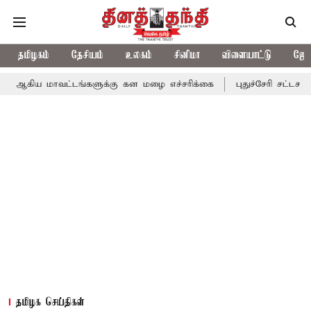
தமிழகம்
தேசியம்
உலகம்
சினிமா
விளையாட்டு
ஜோத
ாவட்டங்களுக்கு கன மழை எச்சரிக்கை
புதுச்சேரி சட்டசபையில் வரும
தமிழக செய்திகள்