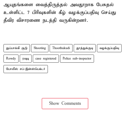
ஆயுதங்களை வைத்திருத்தல் அவதூறாக பேசுதல்
உள்ளிட்ட 7 பிரிவுகளின் கீழ் வழக்குப்பதிவு செய்து
தீவிர விசாரணை நடத்தி வருகின்றனர்.
துப்பாக்கி சூடு
Shooting
Thoothukudi
தூத்துக்குடி
வழக்குப்பதிவு
Rowdy
ரவுடி
case registered
Police sub-inspector
போலீஸ் சப்-இன்ஸ்பெக்டர்
Show Comments