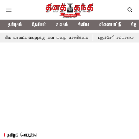
தமிழகம்
தேசியம்
உலகம்
சினிமா
விளையாட்டு
ஜோத
டங்களுக்கு கன மழை எச்சரிக்கை
புதுச்சேரி சட்டசபையில் வரும் 24ம
தமிழக செய்திகள்