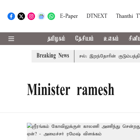
E-Paper
DTNEXT
Thanthi 
தமிழகம்
தேசியம்
உலகம்
சினி
Breaking News
மைச்சர் விஜய்
கரூர் கூட்டநெரிசல்: இறந்தோரின் குடும்பத்தினர
Minister ramesh