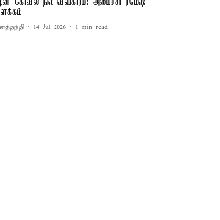
ழனி கோவில் நில விவகாரம்: அமைச்சர் ரமேஷ்
ிளக்கம்
னத்தந்தி
14 Jul 2026
1
min read