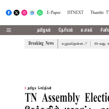
E-Paper
DTNEXT
Thanthi 
தமிழகம்
தேசியம்
உலகம்
சினி
Breaking News
சூலிக்கப்படாது: மத்திய அரசு கூறுவதென்ன..?
80-வது சுதந்
தமிழக செய்திகள்
TN Assembly Elect