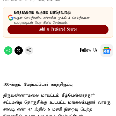
Published on
:
23 Apr 2026, 12:47 am
தினத்தந்தியை கூகுளில் பின்தொடரவும்
கூகுள் செய்திகளில் எங்களின் முக்கியச் செய்திகளை
உடனுக்குடன் பெற கிளிக் செய்யவும்.
Add as Preferred Source
Follow Us
100-க்கும் மேற்பட்டோர் காத்திருப்பு
திருவண்ணாமலை மாவட்டம் கீழ்பென்னாத்தூர்
சட்டமன்ற தொகுதிக்கு உட்பட்ட மங்கலம்புதூர் வாக்கு
சாவடி எண் 47 இதில் 6 மணி நிறைவு பெற்ற