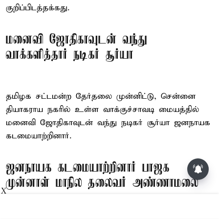
குறிப்பிடத்தக்கது.
மனைவி ஜோதிகாவுடன் வந்து
வாக்களித்தார் நடிகர் சூர்யா
தமிழக சட்டமன்ற தேர்தலை முன்னிட்டு, சென்னை
தியாகராய நகரில் உள்ள வாக்குச்சாவடி மையத்தில்
மனைவி ஜோதிகாவுடன் வந்து நடிகர் சூர்யா ஜனநாயக
கடமையாற்றினார்.
ஜனநாயக கடமையாற்றினார் பாஜக
வார ராசிபலன் 09-08-2026 முதல்
15-08-2026 வரை...
முன்னாள் மாநில தலைவர் அண்ணாமலை
X