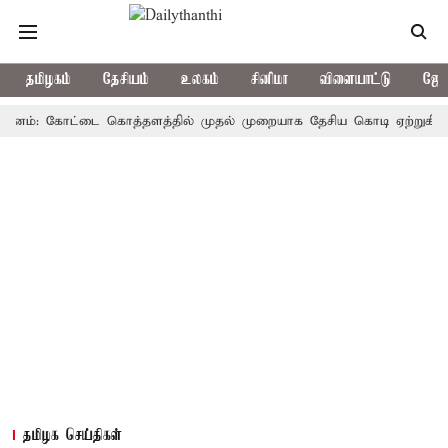
தமிழகம்
தேசியம்
உலகம்
சினிமா
விளையாட்டு
ஜோத
: கோட்டை கொத்தளத்தில் முதல் முறையாக தேசிய கொடி ஏற்றுகிறார், முதல்
தமிழக செய்திகள்