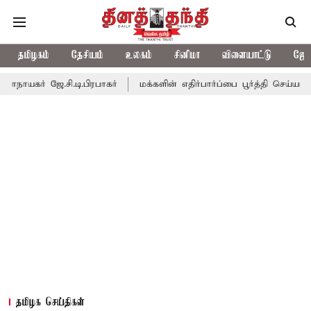
தமிழகம்
தேசியம்
உலகம்
சினிமா
விளையாட்டு
ஜோத
ி.டி.பிரபாகர்
மக்களின் எதிர்பார்ப்பை பூர்த்தி செய்யாத பட்ஜெட்; எட
தமிழக செய்திகள்