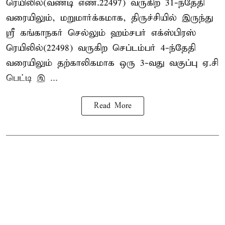
ரெயிலில்(வண்டி எண்.22497) வருகிற 31-ந்தேதி
வரையிலும், மறுமார்க்கமாக, திருச்சியில் இருந்து
ஸ்ரீ கங்காநகர் செல்லும் ஹம்சபர் எக்ஸ்பிரஸ்
ரெயிலில்(22498) வருகிற செப்டம்பர் 4-ந்தேதி
வரையிலும் தற்காலிகமாக ஒரு 3-வது வகுப்பு ஏ.சி
பெட்டி இ ...
Read More