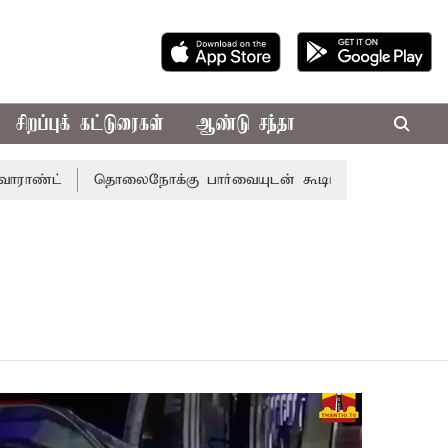
சிறப்புக் கட்டுரைகள்
ஆண்டு சந்தா
ாண்ட்
தொலைநோக்கு பார்வையுடன் கூடிய வேளாண் பட்ஜெட்: