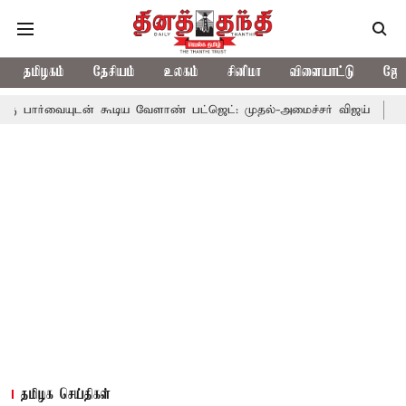
தமிழகம்
தேசியம்
உலகம்
சினிமா
விளையாட்டு
ஜோத
ன் கூடிய வேளாண் பட்ஜெட்: முதல்-அமைச்சர் விஜய்
தமிழக அரசியல
தமிழக செய்திகள்