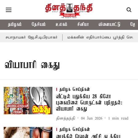
தமிழகம்
தேசியம்
உலகம்
சினிமா
விளையாட்டு
ஜோத
பாநாயகர் ஜே.சி.டி.பிரபாகர்
மக்களின் எதிர்பார்ப்பை பூர்த்தி செய்ய
வியாபாரி கைது
தமிழக செய்திகள்
வீட்டில் பதுக்கிய 28 கிலோ
புகையிலை பொருட்கள் பறிமுதல்:
வியாபாரி கைது
தினத்தந்தி
04 Jun 2026
1
min read
தமிழக செய்திகள்
பைக்கில் ரேஷன் அரிசி கடத்திய