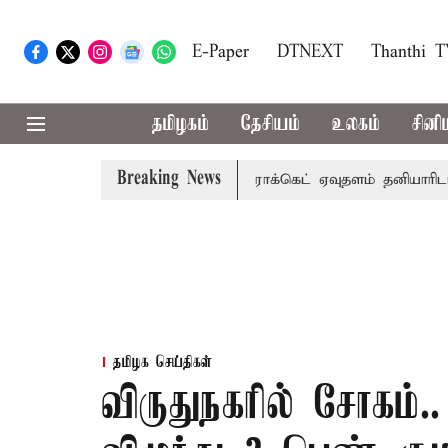
E-Paper
DTNEXT
Thanthi 
தமிழகம்
தேசியம்
உலகம்
சினி
Breaking News
டியது
குலசேகரன்பட்டினம் ராக்கெட் ஏவுதளம் தனியாரிடம் ஒப
தமிழக செய்திகள்
விருதுநகரில் சோகம்.