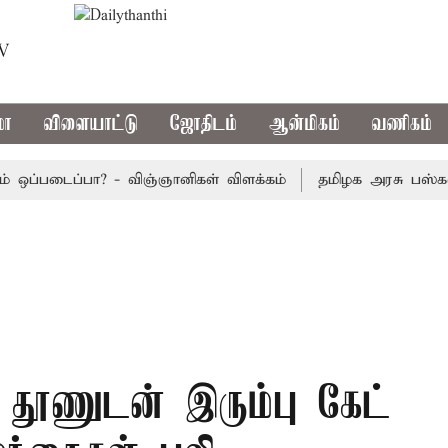
TV
மா
விளையாட்டு
ஜோதிடம்
ஆன்மிகம்
வணிகம்
்படைப்பா? - விஞ்ஞானிகள் விளக்கம்
தமிழக அரசு பஸ்கள் இன்ற
. தூணுடன் இரும்பு கேட்