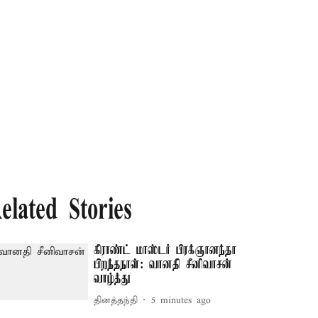
elated Stories
கிராண்ட் மாஸ்டர் பிரக்ஞானந்தா
பிறந்தநாள்: வானதி சீனிவாசன்
வாழ்த்து
தினத்தந்தி
5 minutes ago