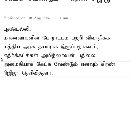
Published on
:
10 Aug 2026, 11:01 am
புதுடெல்லி,
மாணவர்களின் போராட்டம் பற்றி விவாதிக்க
மத்திய அரசு தயாராக இருப்பதாகவும்,
எதிர்க்கட்சிகள் அமித்ஷாவின் பதிலை
X
அமைதியாக கேட்க வேண்டும் எனவும் கிரண்
ரிஜிஜு தெரிவித்தார்.
மழைக்காலக் கூட்டத்தொடர் நிறைவடைய
இன்னும் மூன்று நாள்களே உள்ள நிலையில்,
நாடாளுமன்றத்தில் நிலவும் முட்டுக்கட்டையால்
பெண்கள் இட ஒதுக்கீடு, தொகுதி மறுவரையறை
மற்றும் வெளிநாட்டு பங்களிப்பு (ஒழுங்குமுறை)
சட்டம் தொடர ...