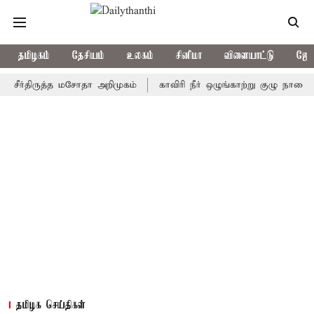
தமிழகம்
தேசியம்
உலகம்
சினிமா
விளையாட்டு
ஜோத
ீர்திருத்த மசோதா அறிமுகம்
காவிரி நீர் ஒழுங்காற்று குழு நாளை கூடு
தமிழக செய்திகள்