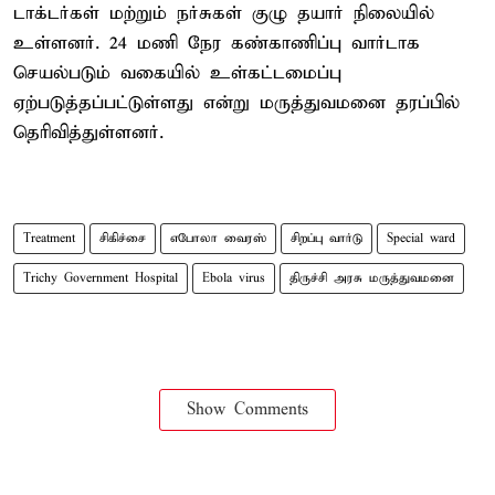
டாக்டர்கள் மற்றும் நர்சுகள் குழு தயார் நிலையில்
உள்ளனர். 24 மணி நேர கண்காணிப்பு வார்டாக
செயல்படும் வகையில் உள்கட்டமைப்பு
ஏற்படுத்தப்பட்டுள்ளது என்று மருத்துவமனை தரப்பில்
தெரிவித்துள்ளனர்.
Treatment
சிகிச்சை
எபோலா வைரஸ்
சிறப்பு வார்டு
Special ward
Trichy Government Hospital
Ebola virus
திருச்சி அரசு மருத்துவமனை
Show Comments