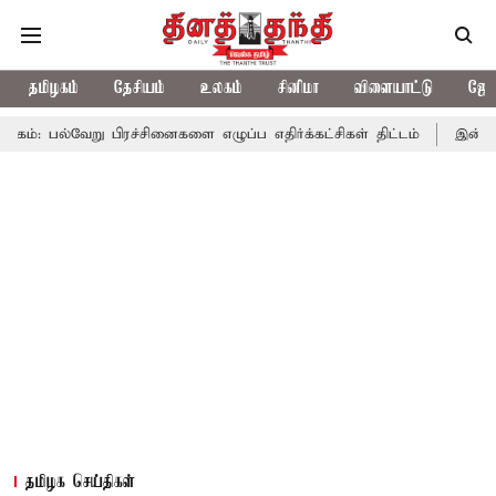
தமிழகம்
தேசியம்
உலகம்
சினிமா
விளையாட்டு
ஜோத
 பிரச்சினைகளை எழுப்ப எதிர்க்கட்சிகள் திட்டம்
இன்று கொட்டப்போக
தமிழக செய்திகள்