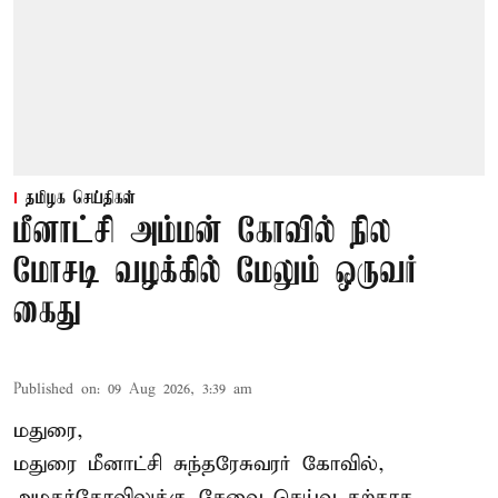
தமிழக செய்திகள்
மீனாட்சி அம்மன் கோவில் நில
மோசடி வழக்கில் மேலும் ஒருவர்
கைது
Published on
:
09 Aug 2026, 3:39 am
மதுரை,
மதுரை மீனாட்சி சுந்தரேசுவரர் கோவில்,
அழகர்கோவிலுக்கு சேவை செய்வ தற்காக