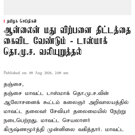
தமிழக செய்திகள்
ஆன்லைன் மது விற்பனை திட்டத்தை
கைவிட வேண்டும் - டாஸ்மாக்
தொ.மு.ச. வலியுறுத்தல்
Published on
:
09 Aug 2026, 2:09 am
தஞ்சை,
தஞ்சை மாவட்ட டாஸ்மாக் தொ.மு.ச.வின்
ஆலோசனைக் கூட்டம் கலைஞர் அறிவாலயத்தில்
மாவட்ட தலைவர் சேவியர் தலைமையில் நேற்று
நடைபெற்றது. மாவட்ட செயலாளர்
கிருஷ்ணமூர்த்தி முன்னிலை வகித்தார். மாவட்ட