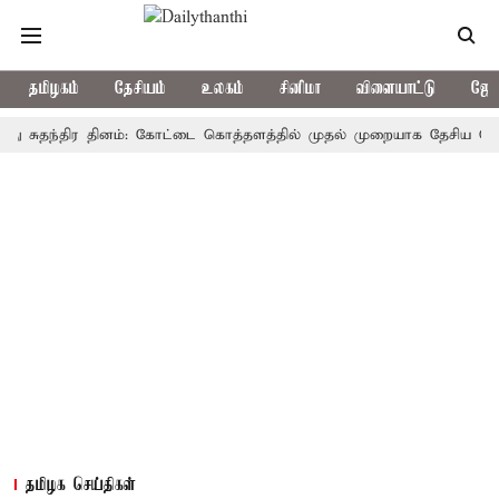
தமிழகம்
தேசியம்
உலகம்
சினிமா
விளையாட்டு
ஜோத
தந்திர தினம்: கோட்டை கொத்தளத்தில் முதல் முறையாக தேசிய கொடி ஏற்றுக
தமிழக செய்திகள்