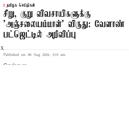
தமிழக செய்திகள்
சிறு, குறு விவசாயிகளுக்கு
'அஞ்சலையம்மாள்' விருது: வேளாண்
பட்ஜெட்டில் அறிவிப்பு
X
Published on
:
06 Aug 2026, 5:53 am
சென்னை,
தமிழக சட்டசபையில் நேற்று 2026-27-ம்
ஆண்டுக்கான த.வெ.க. அரசின் முதல் 'பட்ஜெட்'
தாக்கல் செய்யப்பட்டது. இந்த நிலையில்,
சட்டசபையில் 2026-27-ம் ஆண்டுக்கான வேளாண்
பட்ஜெட்டை வேளாண் துறை அமைச்சர் வினோத்
தாக்கல் செய்து வருகிறார்.