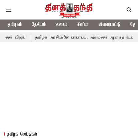
தமிழகம்
தேசியம்
உலகம்
சினிமா
விளையாட்டு
ஜோத
ஜய்
தமிழக அரசியலில் பரபரப்பு; அமைச்சர் ஆனந்த் உடன் சி.வி. சண்ம
தமிழக செய்திகள்