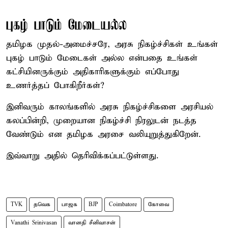
புகழ் பாடும் மேடையல்ல
தமிழக முதல்-அமைச்சரே, அரசு நிகழ்ச்சிகள் உங்கள்
புகழ் பாடும் மேடைகள் அல்ல என்பதை உங்கள்
கட்சியினருக்கும் அதிகாரிகளுக்கும் எப்போது
உணர்த்தப் போகிறீர்கள்?
இனிவரும் காலங்களில் அரசு நிகழ்ச்சிகளை அரசியல்
கலப்பின்றி, முறையான நிகழ்ச்சி நிரலுடன் நடத்த
வேண்டும் என தமிழக அரசை வலியுறுத்துகிறேன்.
இவ்வாறு அதில் தெரிவிக்கப்பட்டுள்ளது.
TVK
தவெக
பாஜக
BJP
Coimbatore
கோவை
Vanathi Srinivasan
வானதி சீனிவாசன்