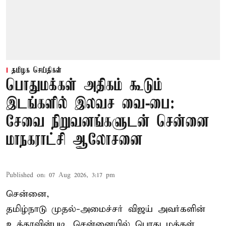
தமிழக செய்திகள்
பொதுமக்கள் அதிகம் கூடும்
இடங்களில் இலவச வை-பை:
சேவை நிறுவனங்களுடன் சென்னை
மாநகராட்சி ஆலோசனை
Published on
:
07 Aug 2026, 3:17 pm
சென்னை,
தமிழ்நாடு முதல்-அமைச்சர் விஜய் அவர்களின்
உத்தரவின்படி, சென்னையில் பொது மக்கள்