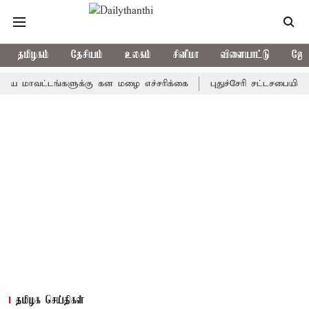
தமிழகம்
தேசியம்
உலகம்
சினிமா
விளையாட்டு
ஜோத
வட்டங்களுக்கு கன மழை எச்சரிக்கை
புதுச்சேரி சட்டசபையில் வரும் 
தமிழக செய்திகள்