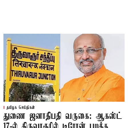
தமிழக செய்திகள்
துணை ஜனாதிபதி வருகை: ஆகஸ்ட்
17-ல் திருவாரூரில் டிரோன் பறக்க