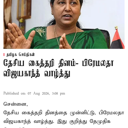
தமிழக செய்திகள்
தேசிய கைத்தறி தினம்- பிரேமலதா
விஜயகாந்த் வாழ்த்து
Published on
:
07 Aug 2026, 3:08 pm
சென்னை,
தேசிய கைத்தறி தினத்தை
முன்னிட்டு, பிரேமலதா
விஜயகாந்த் வாழ்த்து. இது குறித்து தேமுதிக