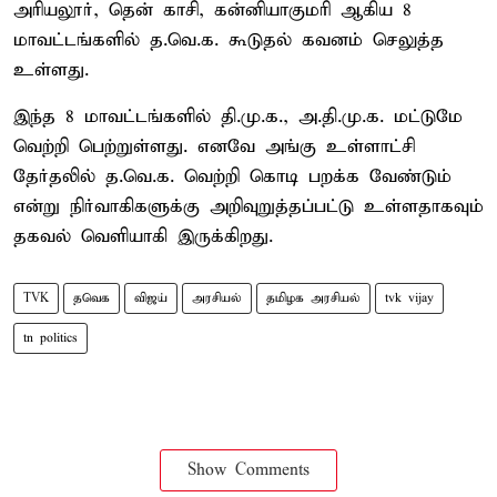
அரியலூர், தென் காசி, கன்னியாகுமரி ஆகிய 8
மாவட்டங்களில் த.வெ.க. கூடுதல் கவனம் செலுத்த
உள்ளது.
இந்த 8 மாவட்டங்களில் தி.மு.க., அ.தி.மு.க. மட்டுமே
வெற்றி பெற்றுள்ளது. எனவே அங்கு உள்ளாட்சி
தேர்தலில் த.வெ.க. வெற்றி கொடி பறக்க வேண்டும்
என்று நிர்வாகிகளுக்கு அறிவுறுத்தப்பட்டு உள்ளதாகவும்
தகவல் வெளியாகி இருக்கிறது.
TVK
தவெக
விஜய்
அரசியல்
தமிழக அரசியல்
tvk vijay
tn politics
Show Comments