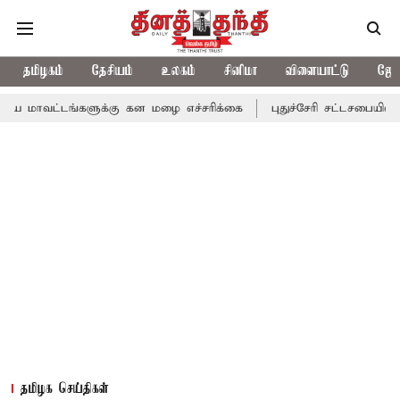
தமிழகம்
தேசியம்
உலகம்
சினிமா
விளையாட்டு
ஜோத
ங்களுக்கு கன மழை எச்சரிக்கை
புதுச்சேரி சட்டசபையில் வரும் 24ம்
தமிழக செய்திகள்